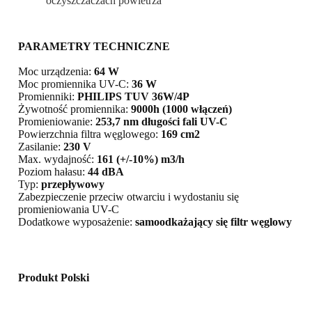
oczyszczaczach powietrza
PARAMETRY TECHNICZNE
Moc urządzenia:
64 W
Moc promiennika UV-C:
36 W
Promienniki:
PHILIPS TUV 36W/4P
Żywotność promiennika:
9000h (1000 włączeń)
Promieniowanie:
253,7 nm długości fali UV-C
Powierzchnia filtra węglowego:
169 cm2
Zasilanie:
230 V
Max. wydajność:
161 (+/-10%) m3/h
Poziom hałasu:
44 dBA
Typ:
przepływowy
Zabezpieczenie przeciw otwarciu i wydostaniu się
promieniowania UV-C
Dodatkowe wyposażenie:
samoodkażający się filtr węglowy
Produkt Polski