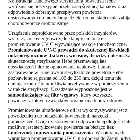
Konstrukcja Tunelowego sterylizatora powietrza Hebe
wyróżnia się precyzyjnie przeliczoną średnicą kanałów oraz
odpowiednio dobranym przepływem powietrza
dostosowanym do mocy lamp, dzięki czemu skutecznie zabija
chorobotwórcze drobnoustroje.
Urządzenie zaprojektowane przez polskich inżynierów,
wykorzystuje energooszczędne lampy emitujące
promieniowanie UV-C wyzwalające reakcje fotochemiczne.
Promieniowanie UV-C prowadzi do skutecznej likwidacji
mikroorganizmów -bakterii, wirusów, drożdży i pleśni.
Za
skutecznością sterylizatora Hebe przemawiają lata
doświadczeń i liczne opracowania naukowe. Lampy
zastosowane w Tunelowym sterylizatorze powietrza Hebe
pozbawione są pas
ma od 100 do 230 nm, dzięki temu nie
emitują ozonu. Co umożliwia przebywanie w pomieszczeniu
w trakcie sterylizacji. Urządzenie wyposażone jest w
samoodkażający się filtr węglowy
, który oczyszcza
powietrze z lotnych związków organicznych oraz odorów.
Promieniowanie ultrafioletowe od lat wykorzystywane jest z
powodzeniem do odkażania powierzchni, narzędzi i
pomieszczeń. Dzięki zastosowaniu odpowiedniej długości fali
możliwe jest sterylizowanie powietrza na bieżąco
bez
konieczności opuszczania pomieszczenia
. W naturalnych
warunkach promieniowanie UV-C nie dociera do Ziemi, gdyż