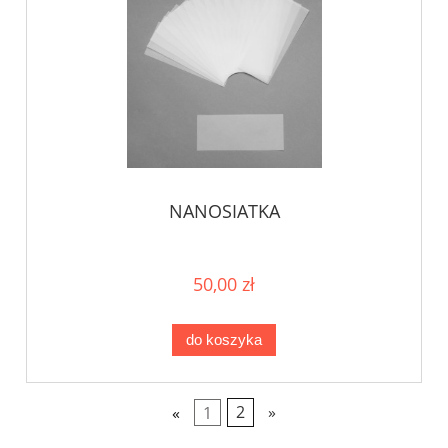
NANOSIATKA
50,00 zł
do koszyka
«
1
2
»