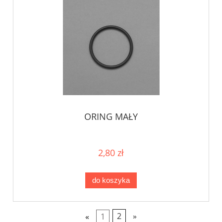
ORING MAŁY
2,80 zł
do koszyka
«
1
2
»