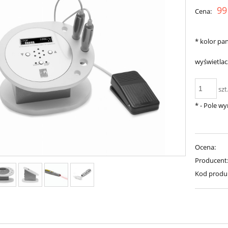
99
Cena:
*
kolor pa
wyświetlac
szt
*
- Pole w
Ocena:
Producent
Kod produ