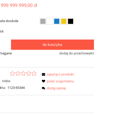
 999 999 999,00 zł
nela dookoła
za:
do koszyka
.
ymagane
dodaj do przechowalni
zapytaj o produkt
:
Hebe
poleć znajomemu
ktu:
1123-65344
dodaj opinię