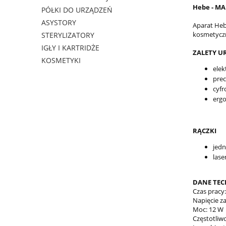
Hebe - M
PÓŁKI DO URZĄDZEŃ
ASYSTORY
Aparat Heb
kosmetycz
STERYLIZATORY
IGŁY I KARTRIDŻE
ZALETY U
KOSMETYKI
elek
prec
cyfr
ergo
RĄCZKI
jedn
lase
DANE TEC
Czas pracy:
Napięcie za
Moc: 12 W
Częstotliwo