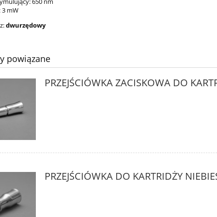
tymulujący: 650 nm
: 3 mW
z:
dwurzędowy
ty powiązane
PRZEJŚCIÓWKA ZACISKOWA DO KART
PRZEJŚCIÓWKA DO KARTRIDŻY NIEBIE