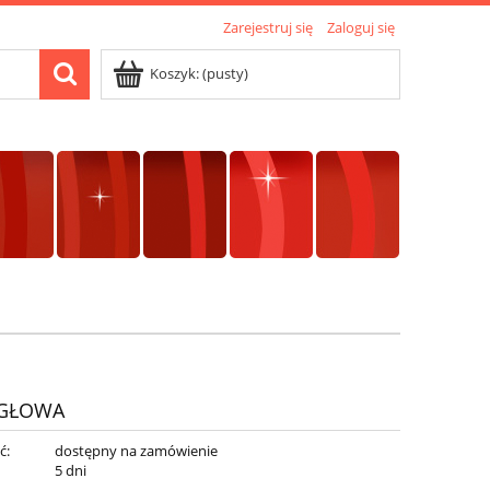
Zarejestruj się
Zaloguj się
Koszyk:
(pusty)
IGŁOWA
ć:
dostępny na zamówienie
:
5 dni