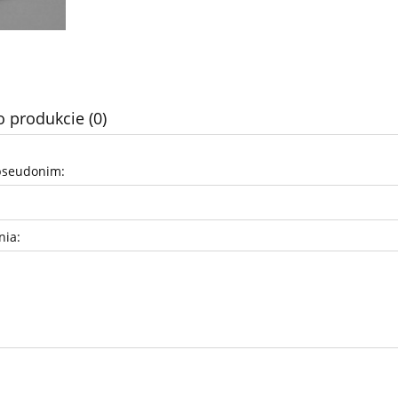
o produkcie (0)
pseudonim:
nia: