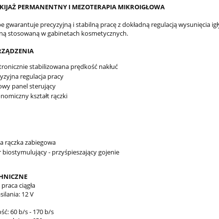
AKIJAŻ PERMANENTNY I MEZOTERAPIA MIKROIGŁOWA
e gwarantuje precyzyjną i stabilną pracę z dokładną regulacją wysunięcia 
ną stosowaną w gabinetach kosmetycznych.
RZĄDZENIA
tronicznie stabilizowana prędkość nakłuć
yzyjna regulacja pracy
owy panel sterujący
nomiczny kształt rączki
a rączka zabiegowa
r biostymulujący - przyśpieszający gojenie
HNICZNE
 praca ciągła
silania: 12 V
ść: 60 b/s - 170 b/s